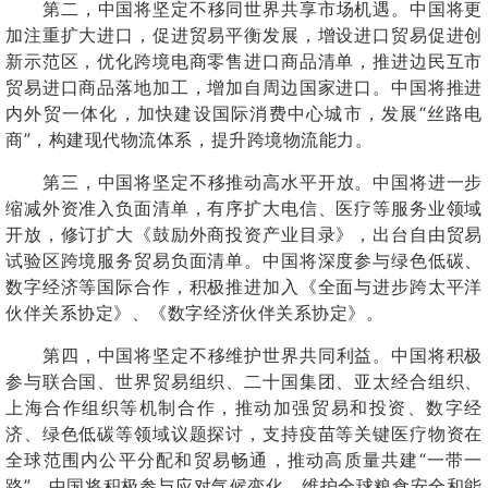
第二，中国将坚定不移同世界共享市场机遇。中国将更
加注重扩大进口，促进贸易平衡发展，增设进口贸易促进创
新示范区，优化跨境电商零售进口商品清单，推进边民互市
贸易进口商品落地加工，增加自周边国家进口。中国将推进
内外贸一体化，加快建设国际消费中心城市，发展“丝路电
商”，构建现代物流体系，提升跨境物流能力。
第三，中国将坚定不移推动高水平开放。中国将进一步
缩减外资准入负面清单，有序扩大电信、医疗等服务业领域
开放，修订扩大《鼓励外商投资产业目录》，出台自由贸易
试验区跨境服务贸易负面清单。中国将深度参与绿色低碳、
数字经济等国际合作，积极推进加入《全面与进步跨太平洋
伙伴关系协定》、《数字经济伙伴关系协定》。
第四，中国将坚定不移维护世界共同利益。中国将积极
参与联合国、世界贸易组织、二十国集团、亚太经合组织、
上海合作组织等机制合作，推动加强贸易和投资、数字经
济、绿色低碳等领域议题探讨，支持疫苗等关键医疗物资在
全球范围内公平分配和贸易畅通，推动高质量共建“一带一
路”。中国将积极参与应对气候变化、维护全球粮食安全和能