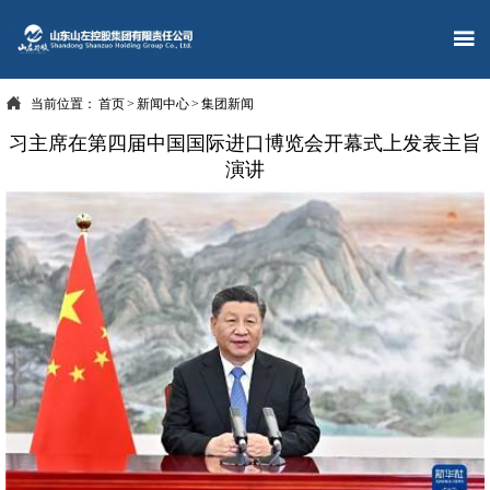


当前位置：
首页
>
新闻中心
>
集团新闻
习主席在第四届中国国际进口博览会开幕式上发表主旨
演讲