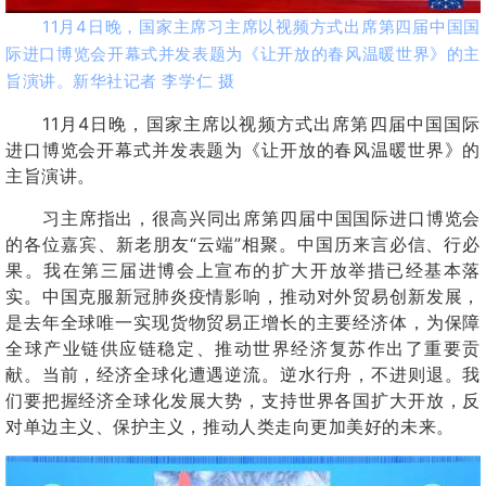
11月4日晚，国家主席习主席以视频方式出席第四届中国国
际进口博览会开幕式并发表题为《让开放的春风温暖世界》的主
旨演讲。新华社记者 李学仁 摄
11月4日晚，国家主席以视频方式出席第四届中国国际
进口博览会开幕式并发表题为《让开放的春风温暖世界》的
主旨演讲。
习主席指出，很高兴同出席第四届中国国际进口博览会
的各位嘉宾、新老朋友“云端”相聚。中国历来言必信、行必
果。我在第三届进博会上宣布的扩大开放举措已经基本落
实。中国克服新冠肺炎疫情影响，推动对外贸易创新发展，
是去年全球唯一实现货物贸易正增长的主要经济体，为保障
全球产业链供应链稳定、推动世界经济复苏作出了重要贡
献。当前，经济全球化遭遇逆流。逆水行舟，不进则退。我
们要把握经济全球化发展大势，支持世界各国扩大开放，反
对单边主义、保护主义，推动人类走向更加美好的未来。