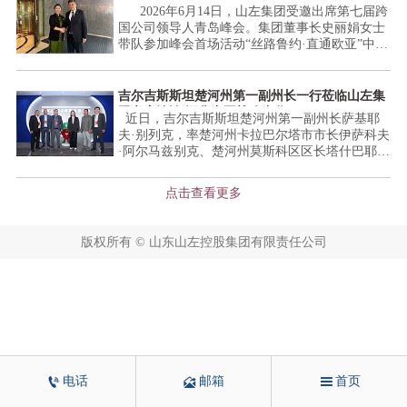
目。 共建中吉乌新材料产业园是抢抓“一带一
化中吉双边务实合作
指出，在两国元首战略引领之下，中吉经贸合作
2026年6月14日，山左集团受邀出席第七届跨
路”发展机遇、畅通中吉乌经贸通道、推动国内产
持续提速增效。山东将立足产业与区位优势，依
国公司领导人青岛峰会。集团董事长史丽娟女士
业向西布局的关键载体，对深化中国与中亚务实
托上合示范区平台，携手各成员国打造稳定产业
带队参加峰会首场活动“丝路鲁约·直通欧亚”中国
经贸往来具备重要战略价值。山左集团深耕吉尔
链、畅通国际物流通道，共享上合市场红利。上
（山东）—吉尔吉斯斯坦企业合作交流会。吉尔
吉斯斯坦市场多年，积累深厚本地政企资源，可
合组织副秘书长索海尔·汗、吉尔吉斯斯坦及巴基
吉斯共和国总统特别代表托罗巴耶夫·巴基特及吉
对接当地主管部门为园区争取土地、税收、通
斯坦等多国嘉宾先后致辞，倡议深化地方投资与
尔吉斯共和国建筑、建设与住房公共事业部副部
吉尔吉斯斯坦楚河州第一副州长一行莅临山左集
关、能源等专属扶持政策；集团掌握工业园区规
贸易便利化改革，释放区域合作潜力。山左集团
长图尔杜古洛夫·巴凯率政府和企业代表团出席并
团考察洽谈 深化中亚战略合作
划建设、招商运营、海外风险管控完整实操经
近日，吉尔吉斯斯坦楚河州第一副州长萨基耶
作为山东重点出海企业参会，核心推介中吉乌跨
致辞；省外办副主任李红主持交流会，省商务厅
验，覆盖新材料、矿产、新能源全产业链投资布
夫·别列克，率楚河州卡拉巴尔塔市市长伊萨科夫
境绿色智造产业园（奥什园区） 项目，深度对接
副厅长张庆伟等省直部门负责人， 山左集团、山
局，能够引导国内优质产业资源入驻园区，全面
·阿尔马兹别克、楚河州莫斯科区区长塔什巴耶夫
中亚产业资源。山左集团代表团在会场与吉尔吉
东能源、山东高速、浪潮集团、方原集团五家企
承担产业园海外基建施工、整体运营及中亚市场
·伊利亚兹、楚河州政府经济和区域综合发展处首
斯斯坦主管部门、当地商协会及产业链企业展开
业代表分别围绕自身优势业务作交流发言并开展
开拓各项核心工作，为产业园落地运营筑牢海外
席专家伊布拉伊莫夫·丹尼尔、比什凯克自由经济
深度洽谈，围绕园区落地审批、供应链共建、联
重点项目推介。 活动期间，山左集团与吉尔
点击查看更多
发展根基。 苏州豪顺物流立足长三角物流枢
区管理局开发副经理卡普塔加耶夫·库巴内奇等政
合招商、订单配套等关键事项交换意见，夯实多
吉斯斯坦共和国总统特别代表托罗巴耶夫·巴基特
纽，布局全国仓储联运体系，具备大宗货物仓储
府代表团成员，莅临山左集团参观考察。双方围
方合作基础。项目建成投产后，将创造数百个稳
及副部长图尔杜古洛夫·巴凯开展政企深度合作交
集散、报关报检、中欧班列跨境运输基础业务能
绕中亚城市建设、能源开发、矿产资源等领域开
定就业岗位，系统性培育本土产业工人，带动双
流。托罗巴耶夫·巴基特高度评价山左集团深耕吉
版权所有 © 山东山左控股集团有限责任公司
力，依托国内供应链企业资源，专项负责中吉乌
展深度座谈交流。 集团董事长史丽娟代表集团
边税收增长；同时打造中亚碳中和示范园区，助
国市场、稳步推进重点项目建设的务实成果，他
新材料产业园国内物资集货、跨境物流运输、配
对代表团的到访表示热烈欢迎，并详细介绍了山
力吉尔吉斯斯坦工业化升级，为上合区域产业链
表示，吉国正全力推进城市现代化、清洁能源转
套供应链保障工作，服务园区跨境物流运转需
左集团整体发展规划以及海外产业布局。目前集
协同发展注入实体动能。下一步，山左集团将紧
型、跨境交通枢纽建设，市场投资潜力充足，十
求。 本次战略合作聚焦园区跨境物流配套板
团深耕吉尔吉斯斯坦市场，重点推进奥什新城综
抓本次上合经贸大会合作契机，加快推进中吉乌
分认可山左集团海外项目运营能力，期待依托企
块，双方协同搭建服务中吉乌新材料产业园的跨
合开发项目，在城市更新、工程建设、产业园
跨境绿色智造产业园各项前期筹备工作，细化建
业资源优势，拓展合作领域，推动民生、产业类
境供应链体系，依托各自资源打通国内物资集
区、矿产资源等方面积累了成熟的海外建设运营
设运营方案，面向国内建材、工程机械、电力装
项目落地，赋能中吉地方经贸往来。 集团参
运、中欧跨境运输、海外配套中转全流程物流通
经验，得到当地政府高度认可。 会谈中，吉尔
备、矿山设备企业开放招商合作。集团将持续发
会负责人详细介绍中吉乌新材料产业园和奥什新
道，同步共享海内外产业信息，共同服务园区建
吉斯斯坦楚河州第一副州长萨基耶夫·别列克充分
挥山东自贸试验区出海服务平台优势，搭建中国
城项目建设进度、运营规划及后续投资布局，同
筑及装饰新材料加工、矿产深加工、跨境贸易相
肯定山左集团的综合实力与国际化发展理念。他



电话
邮箱
首页
企业通往欧亚市场的可靠落地载体，以务实产业
时围绕楚河州产业发展需求，就光伏风电开发、
关物资流通需求。 下一步，双方将深化鲁苏
介绍了楚河州区位优势、产业资源及未来发展规
项目续写中吉友好新篇章，助力上合组织地方经
农产品种植基地、道路基建等方向开展专项洽