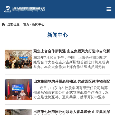


当前位置：
首页
>
新闻中心
新闻中心
聚焦上合合作新机遇 山左集团聚力打造中吉乌新
材料产业合作标杆园区
2026年7月30日下午，中国—上海合作组织地方
经贸合作大会在吉尔吉斯斯坦首都比什凯克成功
举办。本次大会作为上海合作组织成员国元首理
事会第二十六次会议配套经贸活动，由山东省商
务厅联合吉尔吉斯斯坦经济和商务部主办，中国
—上海合作组织地方经贸合作示范区管委会、比
山左集团签约苏州豪顺物流 共建园区跨境物流配
什凯克市政府、吉尔吉斯斯坦国家工商会协办，
套
近日，山东山左控股集团有限责任公司与苏
得到上合组织秘书处与中国商务部大力支持。来
州豪顺物流有限公司正式签署战略合作协议，双
自7个上合成员国百余位政府官员、商协会及企
方立足优势互补、互利共赢，携手开拓中亚市
业代表齐聚一堂，共拓多边经贸合作新空间。山
场。由山左集团主导中吉乌新材料产业园全域开
左集团董事长史丽娟女士率领集团驻吉尔吉斯斯
发运营，苏州豪顺物流专项承接园区物流板块全
坦项目团队参会，深度参与本次经贸交流对接。
流程业务，合力打造鲁苏企业协同出海标杆项
出席第七届跨国公司领导人青岛峰会 山左集团深
山东省商务厅厅长王磊女士出席会议并在致辞中