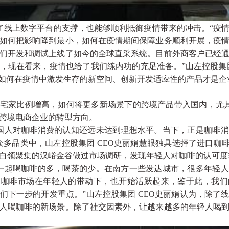
了线上数字平台的支撑，也能够顺利抵御疫情带来的冲击。“疫
如何把影响降到最小，如何在疫情期间保障业务顺利开展，疫
们开发和调试上线了如今的全球直采系统。目前外商客户已经
，现在看来，疫情也给了我们练内功的充足准备。”山左控股集团
，如何在疫情中激发生存的新空间、创新开发适应性的产品才是企
宅家比例增高，如何将更多新场景下的跨境产品带入国内，尤其
跨境电商企业的转型方向。
国人对咖啡消费的认知还远未达到理想水平。当下，正是咖啡消
众多品类中，山左控股集团 CEO史丽娟慧眼独具选择了进口咖啡
白领聚集的汉峪金谷做过市场调研，发现年轻人对咖啡的认可度
一起喝咖啡的多，喝茶的少。在南方一些发达城市，很多年轻人
南的咖啡市场在年轻人的带动下，也开始活跃起来，鉴于此，我
们下一步的开发重点。”山左控股集团 CEO史丽娟认为，除了
人喝咖啡的新场景。除了社交因素外，让越来越多的年轻人喝