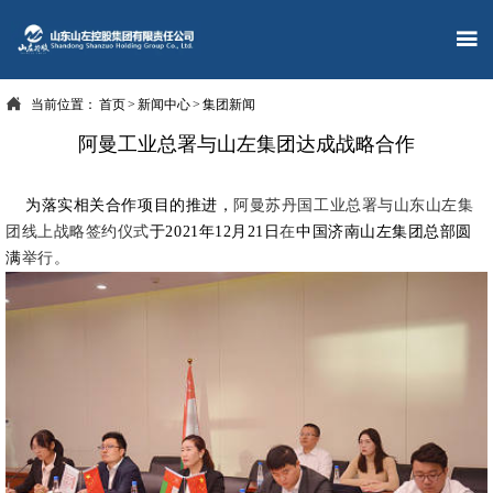


当前位置：
首页
>
新闻中心
>
集团新闻
阿曼工业总署与山左集团达成战略合作
为落实相关合作项目的推进，
阿曼苏丹国工业总署与山东山左集
团线上战略签约仪式
于2021年12月21日
在
中国济南山左集团总部圆
满
举行。